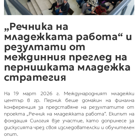
„Речника на
младежката работа“ и
резултати от
междинния преглед на
пернишката младежка
стратегия
На 19 март 2026 г. Международният младежки
център в гр. Перник беше домакин на финална
конференция за представяне на резултатите от
проекта „Речник на младежката работа“. Екипът на
фондация Силогия взе участие, като допринесе за
дискусията чрез своя изследователски и обучителен
опит.