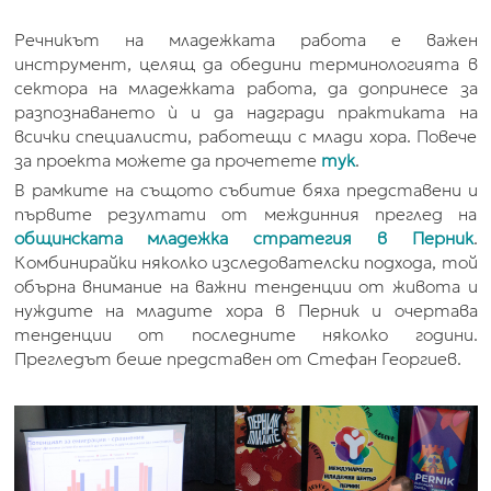
Речникът на младежката работа е важен
инструмент, целящ да обедини терминологията в
сектора на младежката работа, да допринесе за
разпознаването ѝ и да надгради практиката на
всички специалисти, работещи с млади хора. Повече
за проекта можете да прочетете
тук
.
В рамките на същото събитие бяха представени и
първите резултати от междинния преглед на
общинската младежка стратегия в Перник
.
Комбинирайки няколко изследователски подхода, той
обърна внимание на важни тенденции от живота и
нуждите на младите хора в Перник и очертава
тенденции от последните няколко години.
Прегледът беше представен от Стефан Георгиев.