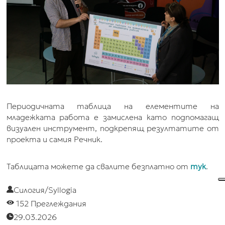
Периодичната таблица на елементите на
младежката работа е замислена като подпомагащ
визуален инструмент, подкрепящ резултатите от
проекта и самия Речник.
Таблицата можете да свалите безплатно от
тук
.
Силогия/Syllogia
152 Преглеждания
29.03.2026